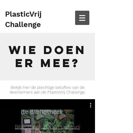
PlasticVrij
Challenge
Wie doen
er mee?
Bekijk hier de plechtige beloftes van de
deelnemers aan de PlasticVrij Challenge.
Bibliotheek ZOUT Plasticvrij
Challenge 2021