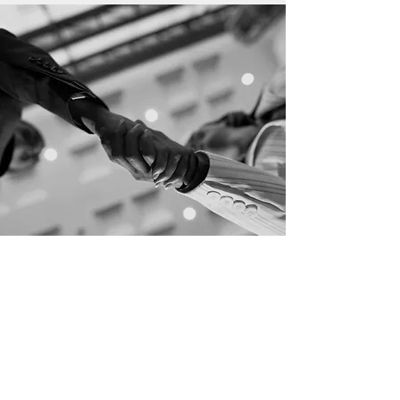
Samen komen we verder.
Heb jij een voorwerp, product of
bedrijfsmiddel vervangen met een