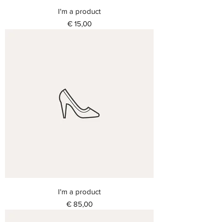
I'm a product
Prijs
€ 15,00
I'm a product
Prijs
€ 85,00