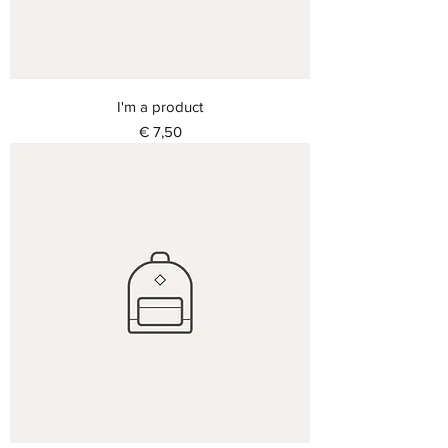
I'm a product
Prijs
€ 7,50