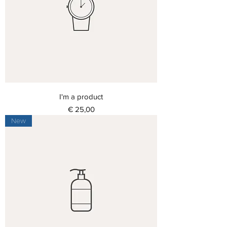
I'm a product
Prijs
€ 25,00
New