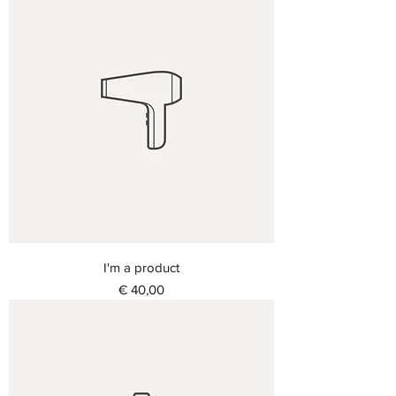
I'm a product
Prijs
€ 40,00